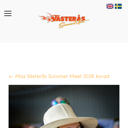
← Miss Västerås Summer Meet 2026 korad