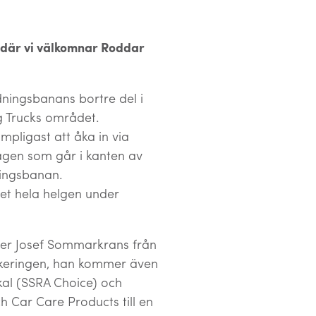
e där vi välkomnar Roddar
ningsbanans bortre del i
g Trucks området.
mpligast att åka in via
vägen som går i kanten av
ingsbanan.
t hela helgen under
mer Josef Sommarkrans från
rkeringen, han kommer även
okal (SSRA Choice) och
h Car Care Products till en