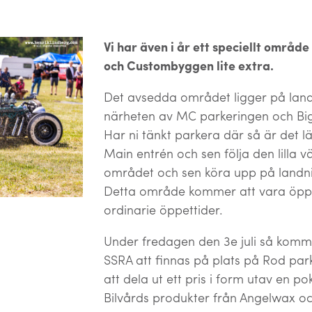
Vi har även i år ett speciellt områd
och Custombyggen lite extra.
Det avsedda området ligger på land
närheten av MC parkeringen och Bi
Har ni tänkt parkera där så är det lä
Main entrén och sen följa den lilla 
området och sen köra upp på landn
Detta område kommer att vara öppe
ordinarie öppettider.
Under fredagen den 3e juli så kom
SSRA att finnas på plats på Rod pa
att dela ut ett pris i form utav en p
Bilvårds produkter från Angelwax oc