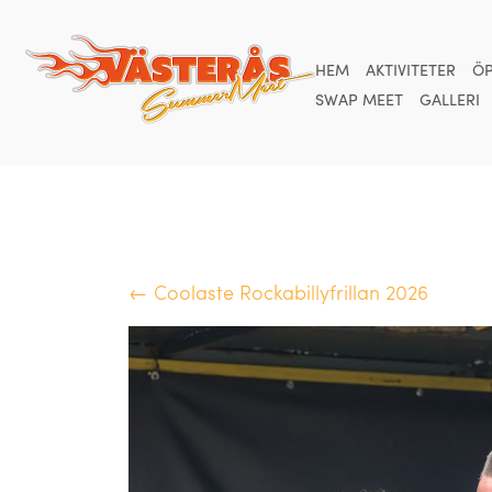
HEM
AKTIVITETER
ÖP
SWAP MEET
GALLERI
← Coolaste Rockabillyfrillan 2026