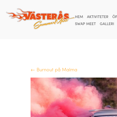
HEM
AKTIVITETER
ÖP
SWAP MEET
GALLERI
← Burnout på Malma